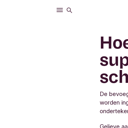
Openen
Zoekmenu
Openen
Hoofdmenu
Hoe
su
sc
De bevoeg
worden ing
onderteke
Gelieve aa