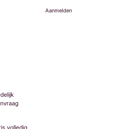
Aanmelden
elijk
anvraag
s volledig