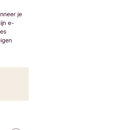
anneer je
ijn e-
res
eigen