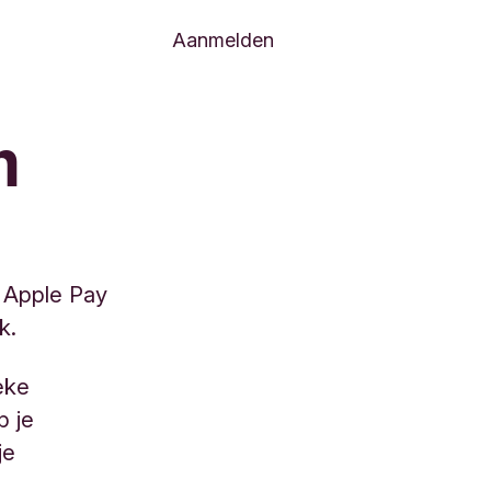
Aanmelden
n
a Apple Pay
k.
eke
p je
je