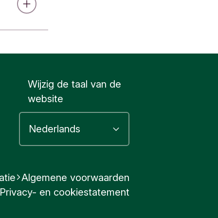
-pay/
om online
 Watch.
et Apple
 in een
t je je
f diefstal –
fysieke
keerd
e pincode.
Wijzig de taal van de
website
ld voor je
atie
Algemene voorwaarden
Privacy- en cookiestatement