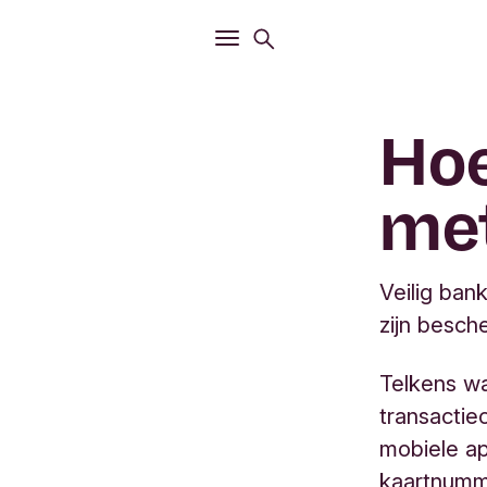
Openen
Zoekmenu
Openen
Hoofdmenu
Hoe
met
Veilig ban
zijn besch
Telkens wa
transactie
mobiele ap
kaartnumm