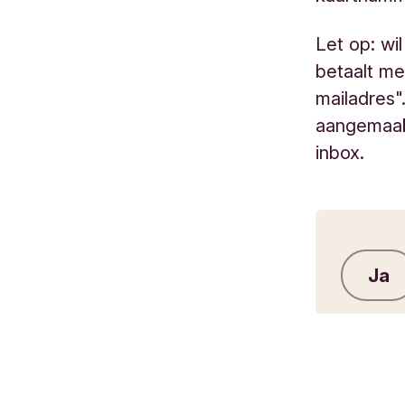
Let op: wi
betaalt me
mailadres"
aangemaakt
inbox.
Ja