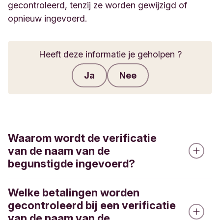
gecontroleerd, tenzij ze worden gewijzigd of
opnieuw ingevoerd.
Heeft deze informatie je geholpen ?
Ja
Nee
Feedback verzenden
Waarom wordt de verificatie
van de naam van de
begunstigde ingevoerd?
Welke betalingen worden
De verificatie van de naam van de begunstigde
gecontroleerd bij een verificatie
wordt ingevoerd om fraude en fouten bij
van de naam van de
betalingen te helpen voorkomen. Het controleert