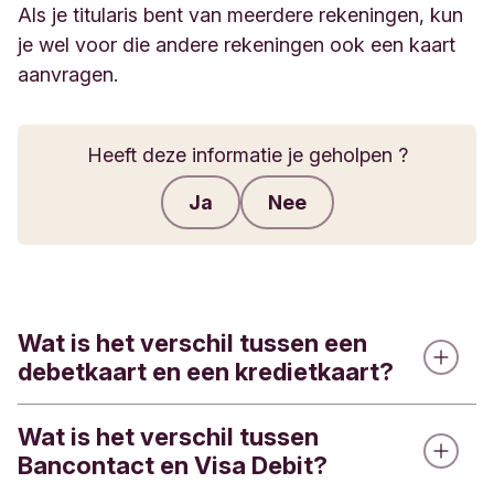
Als je titularis bent van meerdere rekeningen, kun
je wel voor die andere rekeningen ook een kaart
aanvragen.
Heeft deze informatie je geholpen ?
Ja
Nee
Feedback verzenden
Wat is het verschil tussen een
debetkaart en een kredietkaart?
Wat is het verschil tussen
Wanneer je een debetkaart gebruikt, wordt het
Bancontact en Visa Debit?
uitgegeven bedrag onmiddellijk van je rekening