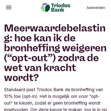
Aanmelden
Openen
Hoofdmenu
Meerwaardebelastin
g: hoe kan ik de
bronheffing weigeren
(“opt-out”) zodra de
wet van kracht
wordt?
Standaard past Triodos Bank de bronheffing van
10% toe (opt-in). Het is mogelijk om voor “opt-
out” te kiezen, zodat er geen bronheffing wordt
ingehouden. Om deze keuze te maken, log je in op