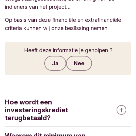
indieners van het project…
Op basis van deze financiële en extrafinanciële
criteria kunnen wij onze beslissing nemen.
Heeft deze informatie je geholpen ?
Ja
Nee
Feedback verzenden
Hoe wordt een
investeringskrediet
terugbetaald?
Waarom dit minimum van
Op basis van uw activiteit bekijken wij samen de