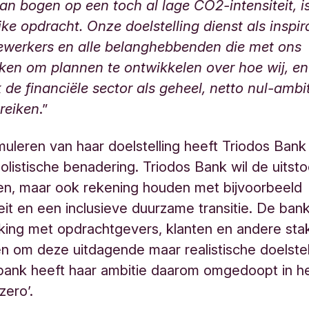
an bogen op een toch al lage CO2-intensiteit, i
ke opdracht. Onze doelstelling dienst als inspir
werkers en alle belanghebbenden die met ons
en om plannen te ontwikkelen over hoe wij, en
jk de financiële sector als geheel, netto nul-ambi
reiken
.”
rmuleren van haar doelstelling heeft Triodos Ban
olistische benadering. Triodos Bank wil de uitsto
en, maar ook rekening houden met bijvoorbeeld
teit en een inclusieve duurzame transitie. De bank
ing met opdrachtgevers, klanten en andere sta
en om deze uitdagende maar realistische doelstel
bank heeft haar ambitie daarom omgedoopt in h
zero’.