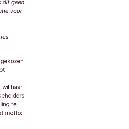
s dit geen
atie voor
ties
k gekozen
ot
 wil haar
keholders
ling te
et motto: