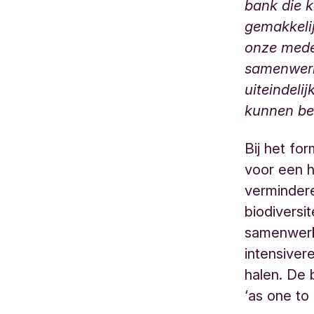
bank die k
gemakkelij
onze mede
samenwerk
uiteindeli
kunnen be
Bij het fo
voor een h
verminder
biodiversi
samenwerk
intensiver
halen. De 
‘as one to 