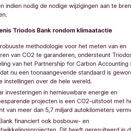
en indien nodig de nodige wijzigingen aan te bre
en.
nis Triodos Bank rondom klimaatactie
robuuste methodologie voor het meten van en
eren van CO2 te garanderen, ondersteunt Triodo
ling van het Partnership for Carbon Accounting 
 dat nu een toonaangevende standaard is gewor
le instellingen over de hele wereld.
r investeringen in hernieuwbare energie en
besparende projecten is een CO2-uitstoot met h
nt van meer dan 5,7 miljard autokilometers ver
 Bank financiert ook bosbouw- en
twikkelingsprojecten. Dit heeft geresulteerd in 