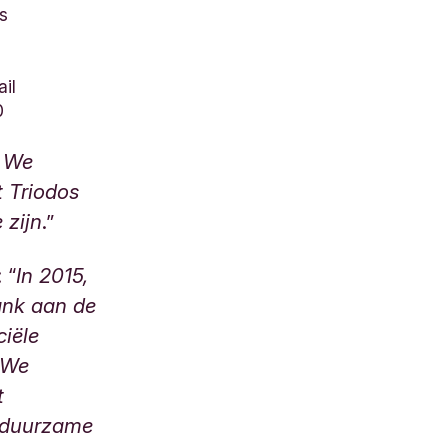
s
il
0
. We
 Triodos
 zijn
.”
 “
In 2015,
Bank aan de
ciële
 We
t
n duurzame