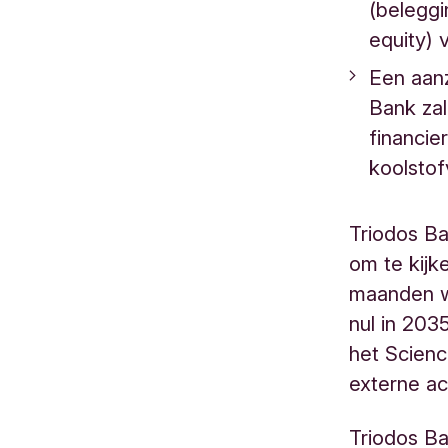
(beleggi
equity) 
Een aanz
Bank zal
financie
koolstof
Triodos Ba
om te kij
maanden we
nul in 203
het Scienc
externe a
Triodos Ba