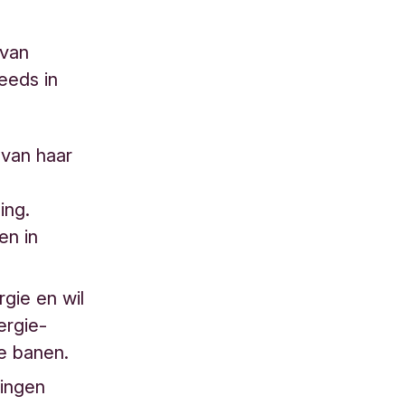
 van
teeds in
 van haar
ing.
en in
gie en wil
ergie-
ne banen.
ringen