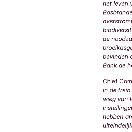
het leven
Bosbrande
overstromi
biodiversi
de noodza
broeikasg
bevinden 
Bank de ho
Chief Comm
in de trei
wieg van P
instellin
hebben amb
uiteindeli