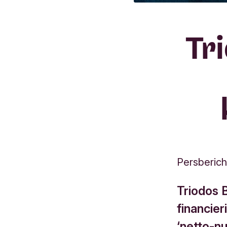
Tr
Persberich
Triodos 
financieri
‘netto-nu