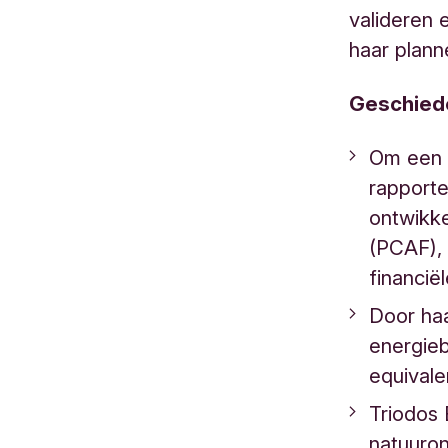
valideren 
haar plann
Geschiede
Om een 
rapport
ontwikke
(PCAF),
financië
Door haa
energie
equivale
Triodos
natuuron