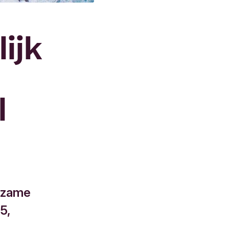
ijk
l
urzame
35,