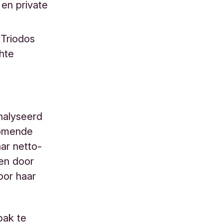
 en private
 Triodos
chte
analyseerd
komende
ar netto-
ren door
oor haar
pak te