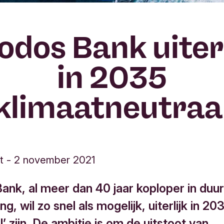
iodos Bank uiterl
in 2035
klimaatneutraa
t
-
2 november 2021
Bank, al meer dan 40 jaar koploper in du
ng, wil zo snel als mogelijk, uiterlijk in 20
l’ zijn. De ambitie is om de uitstoot van