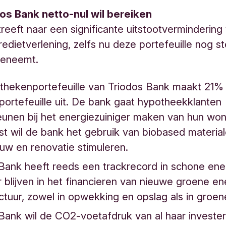
os Bank netto-nul wil bereiken
reeft naar een significante uitstootvermindering
kredietverlening, zelfs nu deze portefeuille nog s
eneemt.
thekenportefeuille van Triodos Bank maakt 21%
portefeuille uit. De bank gaat hypotheekklanten
unen bij het energiezuiniger maken van hun won
t wil de bank het gebruik van biobased material
w en renovatie stimuleren.
Bank heeft reeds een trackrecord in schone ener
 blijven in het financieren van nieuwe groene en
uctuur, zowel in opwekking en opslag als in groe
Bank wil de CO2-voetafdruk van al haar investe