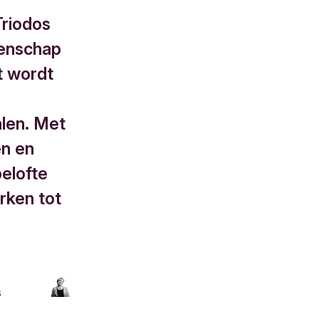
Triodos
tenschap
t wordt
alen. Met
en en
belofte
rken tot
s