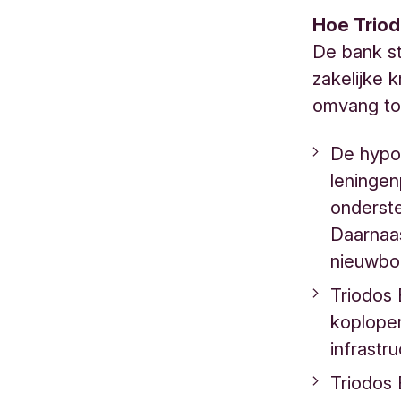
Hoe Triod
De bank st
zakelijke 
omvang to
De hypo
leningen
onderste
Daarnaas
nieuwbou
Triodos 
koploper
infrastr
Triodos 