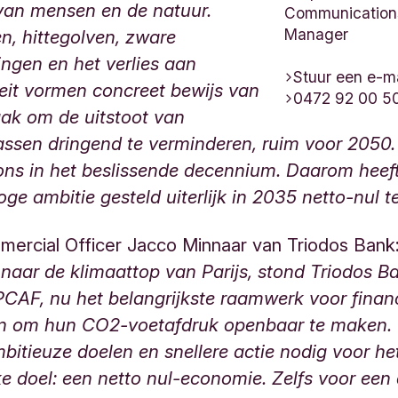
 van mensen en de natuur.
Communication
Manager
n, hittegolven, zware
ngen en het verlies aan
Stuur een e-ma
teit vormen concreet bewijs van
0472 92 00 5
ak om de uitstoot van
assen dringend te verminderen, ruim voor 2050
ons in het beslissende decennium. Daarom heeft
ge ambitie gesteld uiterlijk in 2035 netto-nul te
ercial Officer Jacco Minnaar van Triodos Bank:
n naar de klimaattop van Parijs, stond Triodos 
CAF, nu het belangrijkste raamwerk voor finan
gen om hun CO2-voetafdruk openbaar te maken.
itieuze doelen en snellere actie nodig voor he
jke doel: een netto nul-economie. Zelfs voor ee