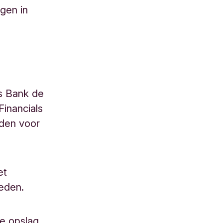
ngen in
s Bank de
Financials
den voor
et
meden.
de opslag