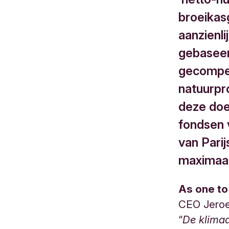
broeikas
aanzienl
gebaseer
gecompen
natuurpr
deze doel
fondsen 
van Pari
maximaal
As one to
CEO Jeroe
“
De klimaa