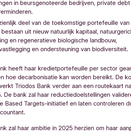
ngen in beursgenoteerde bedrijven, private debt
verminderen.
ienlijk deel van de toekomstige portefeuille van
 bestaan uit nieuw natuurlijk kapitaal, natuurgeri
ring en regeneratieve biologische landbouw,
vastlegging en ondersteuning van biodiversiteit.
nk heeft haar kredietportefeuille per sector ge
ken hoe decarbonisatie kan worden bereikt. De 
rkt Triodos Bank verder aan een routekaart na
5. De bank zal haar reductiedoelstellingen valide
e Based Targets-initiatief en laten controleren d
ccountant.
nk zal haar ambitie in 2025 herzien om haar aan