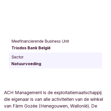
R
u
Meefinancierende Business Unit
e
Triodos Bank België
d
e
Sector
M
Natuurvoeding
a
r
c
h
i
e
ACH Management is de exploitatiemaatschappij
n
die eigenaar is van alle activiteiten van de winkel
n
van Färm Gozée (Henegouwen, Wallonië). De
e