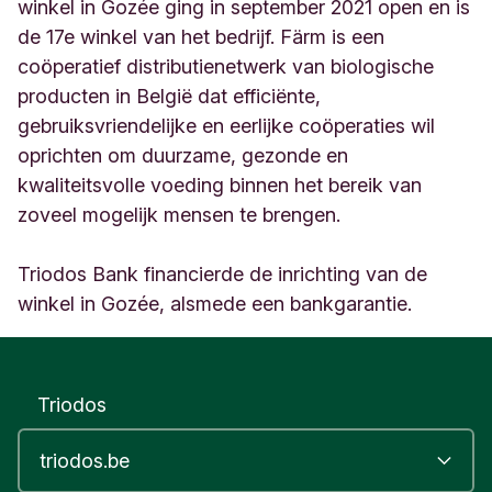
1
winkel in Gozée ging in september 2021 open en is
8
de 17e winkel van het bedrijf. Färm is een
5
coöperatief distributienetwerk van biologische
G
producten in België dat efficiënte,
o
z
gebruiksvriendelijke en eerlijke coöperaties wil
é
oprichten om duurzame, gezonde en
e
kwaliteitsvolle voeding binnen het bereik van
B
e
zoveel mogelijk mensen te brengen.
l
g
Triodos Bank financierde de inrichting van de
i
winkel in Gozée, alsmede een bankgarantie.
u
m
Triodos