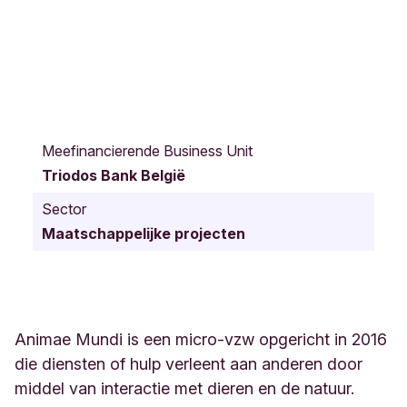
A
v
Meefinancierende Business Unit
e
Triodos Bank België
n
u
Sector
e
Maatschappelijke projecten
A
l
b
e
r
t
Animae Mundi is een micro-vzw opgericht in 2016
J
die diensten of hulp verleent aan anderen door
o
middel van interactie met dieren en de natuur.
n