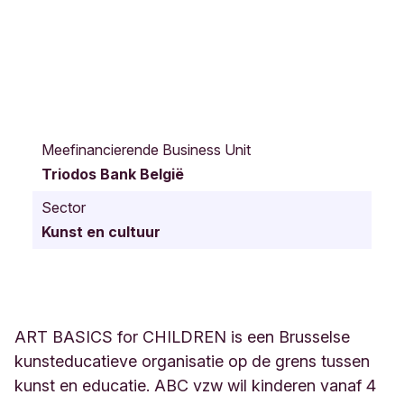
G
a
Meefinancierende Business Unit
u
Triodos Bank België
c
h
Sector
e
Kunst en cultuur
r
e
t
p
l
e
ART BASICS for CHILDREN is een Brusselse
i
kunsteducatieve organisatie op de grens tussen
n
kunst en educatie. ABC vzw wil kinderen vanaf 4
1