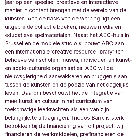
3
jaar op een speelse, creatieve en interactieve
B
manier in contact brengen met de wereld van de
r
kunsten. Aan de basis van de werking ligt een
u
uitgebreide collectie boeken, nieuwe media en
s
s
educatieve spelmaterialen. Naast het ABC-huis in
e
Brussel en de mobiele studio's, bouwt ABC aan
l
een internationale ‘creative resource library' ten
B
r
behoeve van scholen, musea, individuen en kunst-
u
en socio-culturele organisaties. ABC wil de
s
nieuwsgierigheid aanwakkeren en bruggen slaan
s
tussen de kunsten en de poëzie van het dagelijks
e
l
leven. Daarom beschouwt het de integratie van
s
meer kunst en cultuur in het curriculum van
h
toekomstige leerkrachten als één van zijn
o
o
belangrijkste uitdagingen. Triodos Bank is sterk
f
betrokken bij de financiering van dit project: wij
d
financieren de werkmiddelen, prefinancieren de
s