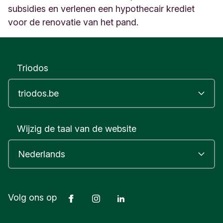
subsidies en verlenen een hypothecair krediet
t
e
voor de renovatie van het pand.
d
e
l
i
Triodos
j
k
g
e
w
e
Wijzig de taal van de website
s
t
B
e
l
g
Facebook
Instagram
LinkedIn
Volg ons op
i
ë