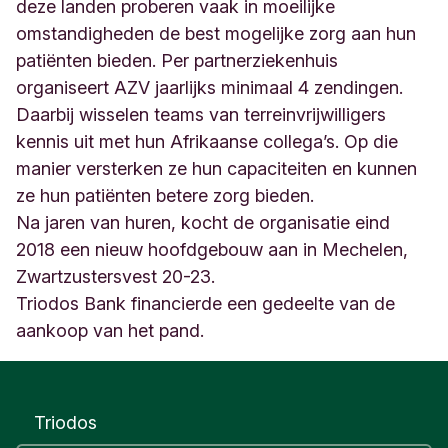
6
deze landen proberen vaak in moeilijke
M
omstandigheden de best mogelijke zorg aan hun
e
patiënten bieden. Per partnerziekenhuis
c
organiseert AZV jaarlijks minimaal 4 zendingen.
h
e
Daarbij wisselen teams van terreinvrijwilligers
l
kennis uit met hun Afrikaanse collega’s. Op die
e
manier versterken ze hun capaciteiten en kunnen
n
B
ze hun patiënten betere zorg bieden.
e
Na jaren van huren, kocht de organisatie eind
l
2018 een nieuw hoofdgebouw aan in Mechelen,
g
Zwartzustersvest 20-23.
i
u
Triodos Bank financierde een gedeelte van de
m
aankoop van het pand.
Triodos