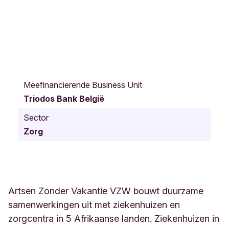
R
o
Meefinancierende Business Unit
d
Triodos Bank België
e
K
Sector
r
Zorg
u
i
s
p
l
e
Artsen Zonder Vakantie VZW bouwt duurzame
i
samenwerkingen uit met ziekenhuizen en
n
zorgcentra in 5 Afrikaanse landen. Ziekenhuizen in
1