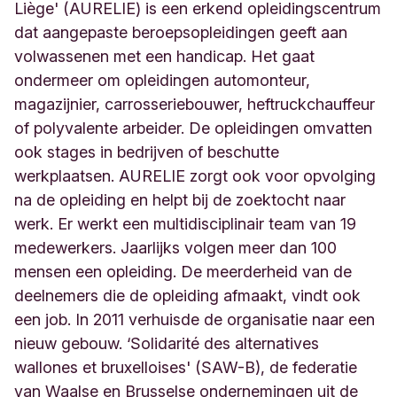
Liège' (AURELIE) is een erkend opleidingscentrum
6
dat aangepaste beroepsopleidingen geeft aan
4
H
volwassenen met een handicap. Het gaat
e
ondermeer om opleidingen automonteur,
r
magazijnier, carrosseriebouwer, heftruckchauffeur
s
of polyvalente arbeider. De opleidingen omvatten
t
a
ook stages in bedrijven of beschutte
l
werkplaatsen. AURELIE zorgt ook voor opvolging
B
na de opleiding en helpt bij de zoektocht naar
e
l
werk. Er werkt een multidisciplinair team van 19
g
medewerkers. Jaarlijks volgen meer dan 100
i
mensen een opleiding. De meerderheid van de
q
deelnemers die de opleiding afmaakt, vindt ook
u
e
een job. In 2011 verhuisde de organisatie naar een
nieuw gebouw. ‘Solidarité des alternatives
wallones et bruxelloises' (SAW-B), de federatie
van Waalse en Brusselse ondernemingen uit de