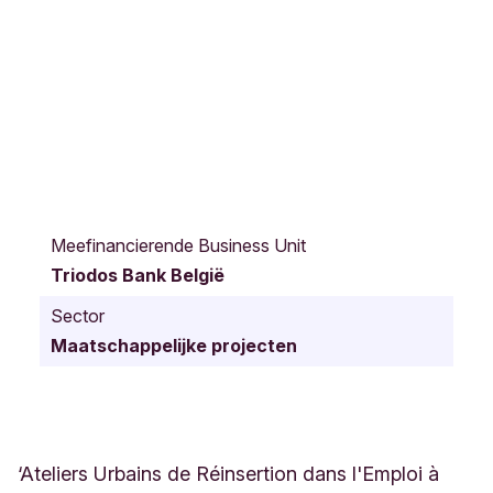
R
u
Meefinancierende Business Unit
e
Triodos Bank België
d
e
Sector
s
Maatschappelijke projecten
N
a
i
v
e
u
‘Ateliers Urbains de Réinsertion dans l'Emploi à
x