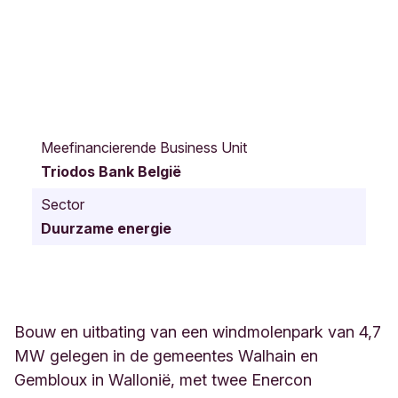
R
u
Meefinancierende Business Unit
e
Triodos Bank België
d
e
Sector
B
Duurzame energie
a
u
d
e
c
e
Bouw en uitbating van een windmolenpark van 4,7
t
MW gelegen in de gemeentes Walhain en
W
Gembloux in Wallonië, met twee Enercon
a