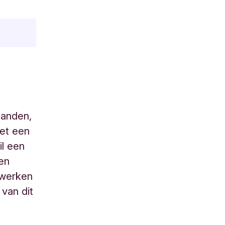
Landen,
et een
il een
een
 werken
van dit