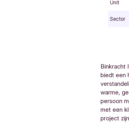
Unit
v
a
Sector
l
w
i
j
k
2
Binkracht 
4
biedt een
L
a
verstandel
n
warme, geb
d
persoon me
e
met een kl
n
project zi
B