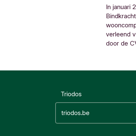
e
In januari
l
Bindkracht
g
wooncompo
i
ë
verleend v
door de C
Triodos