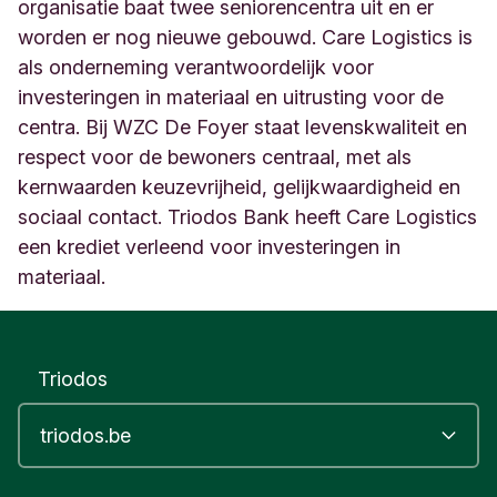
w
organisatie baat twee seniorencentra uit en er
e
worden er nog nieuwe gebouwd. Care Logistics is
g
als onderneming verantwoordelijk voor
7
investeringen in materiaal en uitrusting voor de
7
5
centra. Bij WZC De Foyer staat levenskwaliteit en
G
respect voor de bewoners centraal, met als
e
kernwaarden keuzevrijheid, gelijkwaardigheid en
n
t
sociaal contact. Triodos Bank heeft Care Logistics
B
een krediet verleend voor investeringen in
e
materiaal.
l
g
i
ë
Triodos