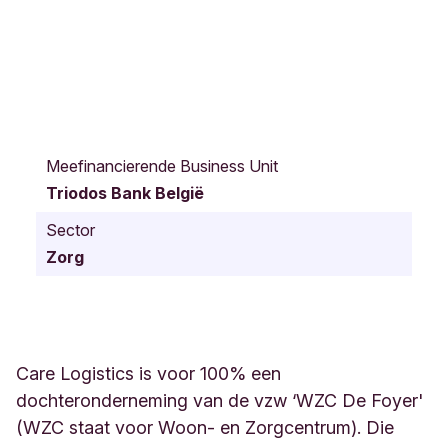
K
o
Meefinancierende Business Unit
r
Triodos Bank België
t
r
Sector
i
Zorg
j
k
s
e
s
t
Care Logistics is voor 100% een
e
dochteronderneming van de vzw ‘WZC De Foyer'
e
(WZC staat voor Woon- en Zorgcentrum). Die
n