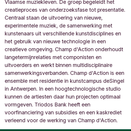
l
Vlaamse muziekleven. De groep begeleidt het
a
creatieproces van onderzoeksfase tot presentatie.
a
Centraal staan de uitvoering van nieuwe,
n
experimentele muziek, de samenwerking met
1
5
kunstenaars uit verschillende kunstdisciplines en
5
het gebruik van nieuwe technologie in een
A
creatieve omgeving. Champ d'Action onderhoudt
n
t
langetermijnrelaties met componisten en
w
uitvoerders en werkt binnen multidisciplinaire
e
samenwerkingsverbanden. Champ d'Action is een
r
ensemble met residentie in kunstcampus deSingel
p
e
in Antwerpen. In een hoogtechnologische studio
n
kunnen de artiesten daar hun projecten optimaal
A
vormgeven. Triodos Bank heeft een
n
t
voorfinanciering van subsidies en een kaskrediet
w
verleend voor de werking van Champ d'Action.
e
r