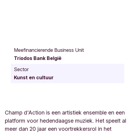
J
a
Meefinancierende Business Unit
n
Triodos Bank België
V
a
Sector
n
Kunst en cultuur
R
i
j
s
w
i
Champ d'Action is een artistiek ensemble en een
j
platform voor hedendaagse muziek. Het speelt al
c
meer dan 20 jaar een voortrekkersrol in het
k