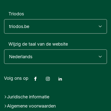
p
e
Triodos
n
B
e
l
g
i
Wijzig de taal van de website
ë
Facebook
Instagram
LinkedIn
Volg ons op
Juridische informatie
Algemene voorwaarden