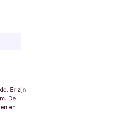
o. Er zijn
em. De
pen en