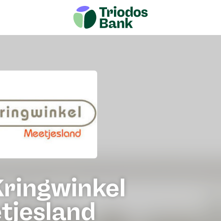
Kringwinkel
tjesland