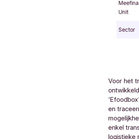
Meefina
z
Unit
e
n
Sector
s
t
r
a
a
t
Voor het t
5
ontwikkel
9
B
‘Efoodbox'
e
en traceer
r
mogelijkh
t
enkel tran
e
logistieke