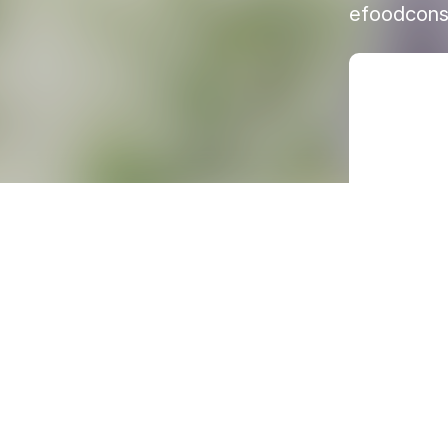
efoodcons
M
e