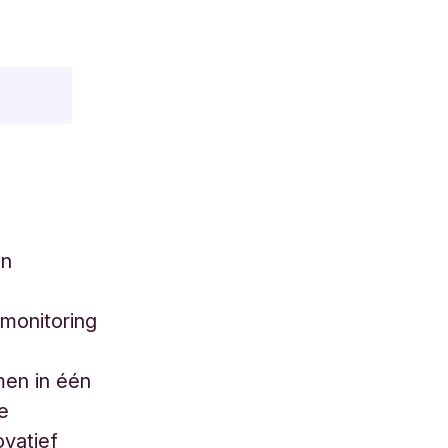
en
monitoring
men in één
de
ovatief