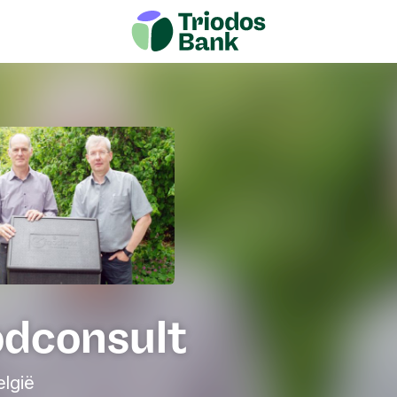
odconsult
lgië