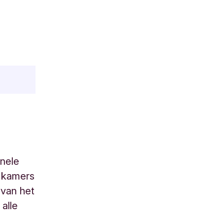
onele
e kamers
 van het
alle