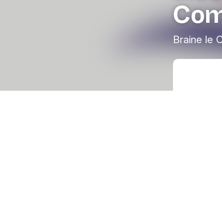
Com
Braine le 