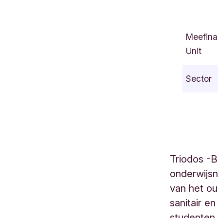
R
u
Meefina
e
Unit
d
e
Sector
s
P
o
s
t
e
Triodos -B
s
onderwijs
1
0
van het ou
1
sanitair e
B
studenten