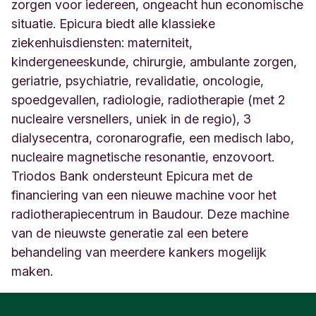
B
zorgen voor iedereen, ongeacht hun economische
a
situatie. Epicura biedt alle klassieke
u
ziekenhuisdiensten: materniteit,
d
kindergeneeskunde, chirurgie, ambulante zorgen,
o
u
geriatrie, psychiatrie, revalidatie, oncologie,
r
spoedgevallen, radiologie, radiotherapie (met 2
B
nucleaire versnellers, uniek in de regio), 3
e
l
dialysecentra, coronarografie, een medisch labo,
g
nucleaire magnetische resonantie, enzovoort.
i
Triodos Bank ondersteunt Epicura met de
q
financiering van een nieuwe machine voor het
u
e
radiotherapiecentrum in Baudour. Deze machine
van de nieuwste generatie zal een betere
behandeling van meerdere kankers mogelijk
maken.