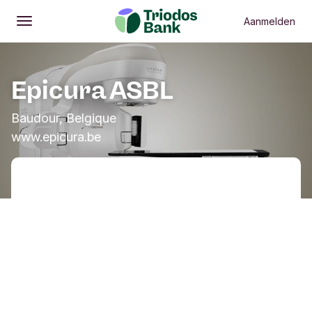
Aanmelden
Openen
Hoofdmenu
Epicura ASBL
Baudour, Belgique
www.epicura.be