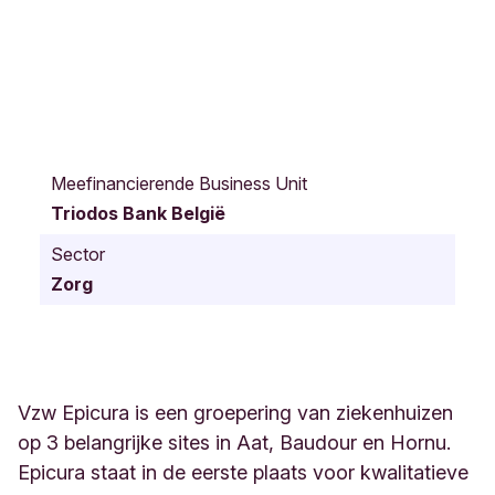
R
u
Meefinancierende Business Unit
e
Triodos Bank België
L
o
Sector
u
Zorg
i
s
C
a
t
y
Vzw Epicura is een groepering van ziekenhuizen
1
op 3 belangrijke sites in Aat, Baudour en Hornu.
3
Epicura staat in de eerste plaats voor kwalitatieve
6