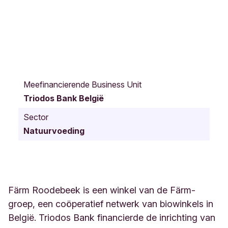
C
h
Meefinancierende Business Unit
a
Triodos Bank België
u
s
Sector
s
Natuurvoeding
é
e
d
e
R
o
Färm Roodebeek is een winkel van de Färm-
o
groep, een coöperatief netwerk van biowinkels in
d
België. Triodos Bank financierde de inrichting van
e