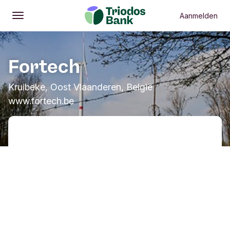
Aanmelden
Openen
Hoofdmenu
Fortech
Kruibeke, Oost Vlaanderen, België
www.fortech.be