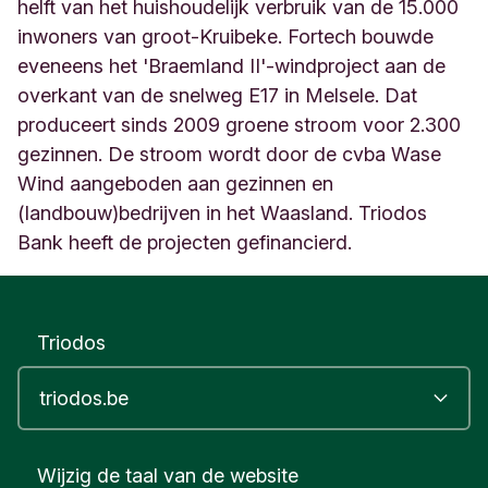
i
helft van het huishoudelijk verbruik van de 15.000
b
inwoners van groot-Kruibeke. Fortech bouwde
e
eveneens het 'Braemland II'-windproject aan de
k
overkant van de snelweg E17 in Melsele. Dat
e
O
produceert sinds 2009 groene stroom voor 2.300
o
gezinnen. De stroom wordt door de cvba Wase
s
Wind aangeboden aan gezinnen en
t
V
(landbouw)bedrijven in het Waasland. Triodos
l
Bank heeft de projecten gefinancierd.
a
a
n
d
Triodos
e
r
e
n
B
e
Wijzig de taal van de website
l