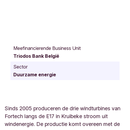
W
i
Meefinancierende Business Unit
l
Triodos Bank België
g
e
Sector
n
Duurzame energie
s
t
r
a
a
t
Sinds 2005 produceren de drie windturbines van
K
Fortech langs de E17 in Kruibeke stroom uit
r
windenergie. De productie komt overeen met de
u