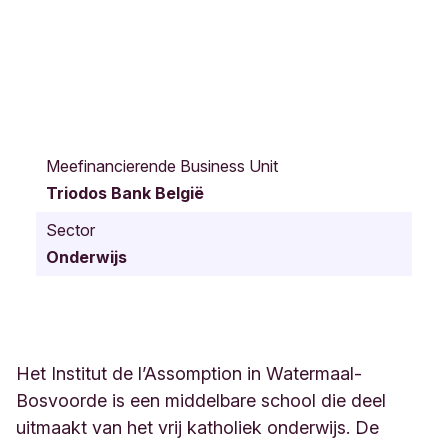
A
v
Meefinancierende Business Unit
e
Triodos Bank België
n
u
Sector
e
Onderwijs
A
l
f
r
e
d
Het Institut de l’Assomption in Watermaal-
S
Bosvoorde is een middelbare school die deel
o
uitmaakt van het vrij katholiek onderwijs. De
l