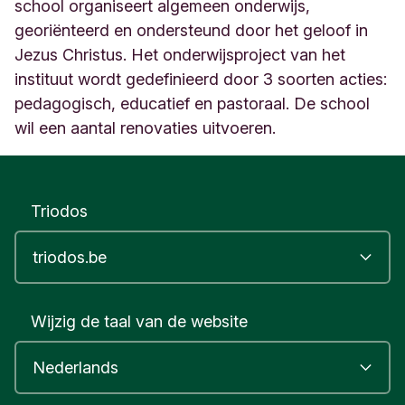
v
school organiseert algemeen onderwijs,
a
georiënteerd en ondersteund door het geloof in
y
Jezus Christus. Het onderwijsproject van het
4
instituut wordt gedefinieerd door 3 soorten acties:
B
R
pedagogisch, educatief en pastoraal. De school
U
wil een aantal renovaties uitvoeren.
X
E
L
L
Triodos
E
S
B
E
L
G
Wijzig de taal van de website
I
Q
U
E