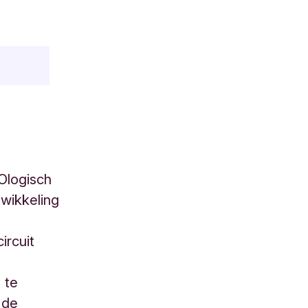
Ologisch
wikkeling
ircuit
 te
 de