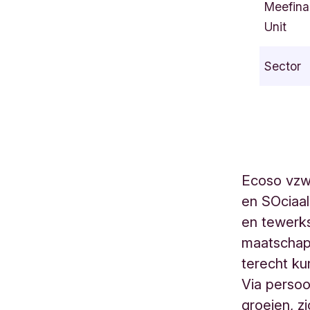
Meefina
n
Unit
d
e
Sector
r
m
o
n
d
s
Ecoso vzw 
e
en SOciaa
s
t
en tewerks
e
maatschapp
e
terecht ku
n
Via perso
w
groeien, z