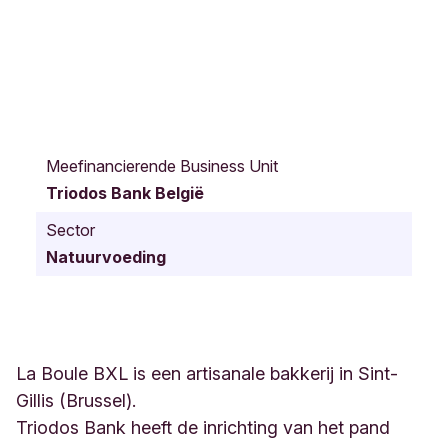
R
u
Meefinancierende Business Unit
e
Triodos Bank België
V
a
Sector
n
Natuurvoeding
d
e
r
s
c
h
La Boule BXL is een artisanale bakkerij in Sint-
r
Gillis (Brussel).
i
Triodos Bank heeft de inrichting van het pand
c