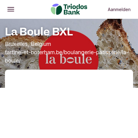
Aanmelden
Openen
Hoofdmenu
La Boule BXL
Bruxelles, Belgium
tartine-et-boterham.be/boulangerie-patisserie/la-
boule/