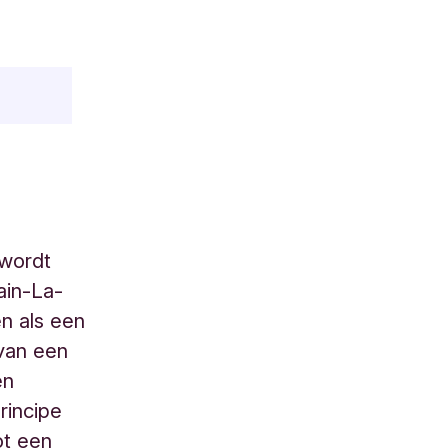
 wordt
ain-La-
n als een
 van een
en
rincipe
ot een