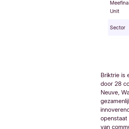
Meefina
a
Unit
c
e
Sector
d
u
S
a
b
l
Briktrie i
o
door 28 co
n
6
Neuve, Wa
M
gezamenlij
o
innoverend
n
openstaat v
t
van commun