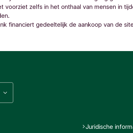
 voorziet zelfs in het onthaal van mensen in tijde
den.
nk financiert gedeeltelijk de aankoop van de site
Juridische inform
gram
inkedIn