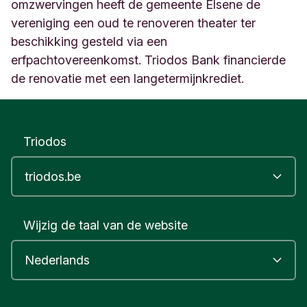
t
omzwervingen heeft de gemeente Elsene de
e
vereniging een oud te renoveren theater ter
6
beschikking gesteld via een
8
erfpachtovereenkomst. Triodos Bank financierde
/
4
de renovatie met een langetermijnkrediet.
B
r
u
x
Triodos
e
l
l
e
s
B
Wijzig de taal van de website
e
l
g
i
q
u