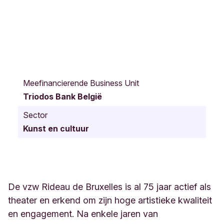
R
u
Meefinancierende Business Unit
e
Triodos Bank België
T
h
Sector
o
Kunst en cultuur
m
a
s
V
i
n
De vzw Rideau de Bruxelles is al 75 jaar actief als
ç
theater en erkend om zijn hoge artistieke kwaliteit
o
en engagement. Na enkele jaren van
t