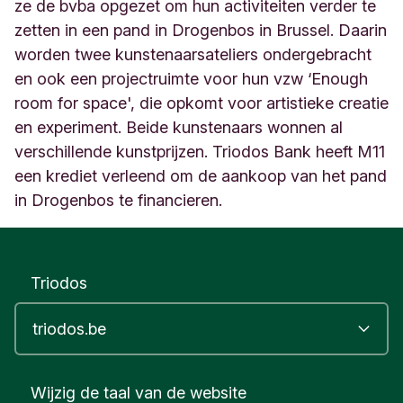
g
ze de bvba opgezet om hun activiteiten verder te
e
zetten in een pand in Drogenbos in Brussel. Daarin
n
worden twee kunstenaarsateliers ondergebracht
b
en ook een projectruimte voor hun vzw ‘Enough
o
s
room for space', die opkomt voor artistieke creatie
B
en experiment. Beide kunstenaars wonnen al
e
verschillende kunstprijzen. Triodos Bank heeft M11
l
g
een krediet verleend om de aankoop van het pand
i
in Drogenbos te financieren.
ë
Triodos
Wijzig de taal van de website