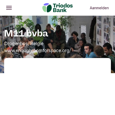
Aanmelden
Openen
Hoofdmenu
M11 bvba
Drogenbos, België
www.enoughroomforspace.org/