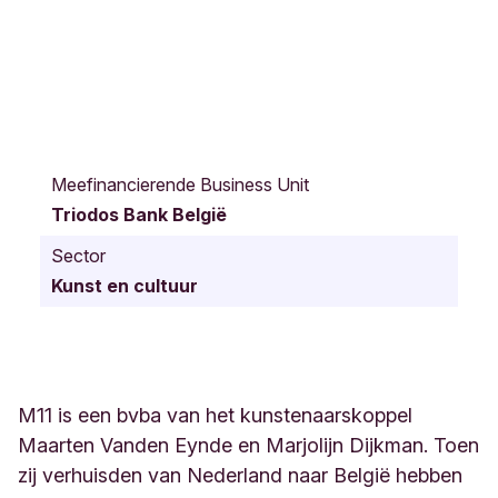
S
t
Meefinancierende Business Unit
e
Triodos Bank België
r
s
Sector
t
Kunst en cultuur
r
a
a
t
1
0
M11 is een bvba van het kunstenaarskoppel
D
Maarten Vanden Eynde en Marjolijn Dijkman. Toen
r
zij verhuisden van Nederland naar België hebben
o