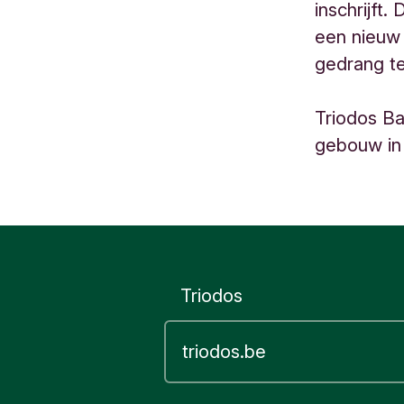
inschrijft
l
een nieuw
b
gedrang t
a
c
Triodos B
h
gebouw in 
2
2
S
c
h
a
e
Triodos
r
b
e
e