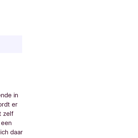
nde in
rdt er
 zelf
 een
zich daar