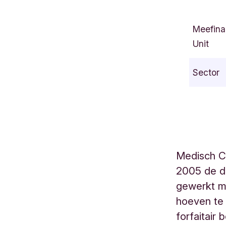
R
u
Meefina
e
Unit
A
l
Sector
e
x
a
n
d
r
Medisch C
e
2005 de de
M
a
gewerkt me
r
hoeven te 
k
forfaitair
e