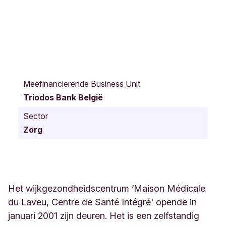
R
u
Meefinancierende Business Unit
e
Triodos Bank België
d
u
Sector
L
Zorg
a
v
e
u
7
4
Het wijkgezondheidscentrum ‘Maison Médicale
L
du Laveu, Centre de Santé Intégré' opende in
i
januari 2001 zijn deuren. Het is een zelfstandig
è