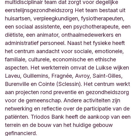
g
multidisciplinair team dat zorgt voor degelijke
e
eerstelijnsgezondheidszorg Het team bestaat uit
L
huisartsen, verpleegkundigen, fysiotherapeuten,
i
een sociaal assistente, een psychotherapeute, een
è
g
diëtiste, een animator, onthaalmedewerkers en
e
administratief personeel. Naast het fysieke heeft
B
het centrum aandacht voor sociale, emotionele,
e
l
familiale, culturele, economische en ethische
g
aspecten. Het werkterrein omvat de Luikse wijken
i
Laveu, Guillemins, Fragnée, Avroy, Saint-Gilles,
q
Burenville en Cointe (Sclessin). Het centrum werkt
u
e
aan projecten rond preventie en gezondheidszorg
voor de gemeenschap. Andere activiteiten zijn
netwerking en reflectie over de participatie van de
patiënten. Triodos Bank heeft de aankoop van een
terrein en de bouw van het huidige gebouw
gefinancierd.