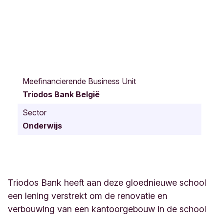
C
h
Meefinancierende Business Unit
a
Triodos Bank België
u
s
Sector
s
Onderwijs
é
e
d
e
G
a
Triodos Bank heeft aan deze gloednieuwe school
n
een lening verstrekt om de renovatie en
d
verbouwing van een kantoorgebouw in de school
6