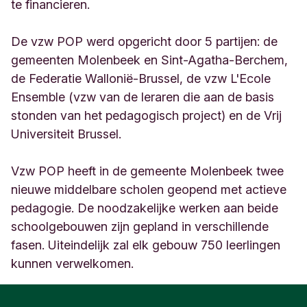
1
te financieren.
5
B
De vzw POP werd opgericht door 5 partijen: de
r
gemeenten Molenbeek en Sint-Agatha-Berchem,
u
x
de Federatie Wallonië-Brussel, de vzw L'Ecole
e
Ensemble (vzw van de leraren die aan de basis
l
stonden van het pedagogisch project) en de Vrij
l
e
Universiteit Brussel.
s
B
Vzw POP heeft in de gemeente Molenbeek twee
e
nieuwe middelbare scholen geopend met actieve
l
g
pedagogie. De noodzakelijke werken aan beide
i
schoolgebouwen zijn gepland in verschillende
ë
fasen. Uiteindelijk zal elk gebouw 750 leerlingen
kunnen verwelkomen.