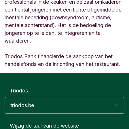
B
professionals in de keuken en de zaal omkaderen
r
een tiental jongeren met een lichte of gemiddelde
u
mentale beperking (downsyndroom, autisme,
x
mentale achterstand). Het is de bedoeling de
e
l
jongeren op te leiden, te integreren en te
l
waarderen.
e
s
B
Triodos Bank financierde de aankoop van het
e
handelsfonds en de inrichting van het restaurant.
l
g
i
q
Triodos
u
e
Wijzig de taal van de website