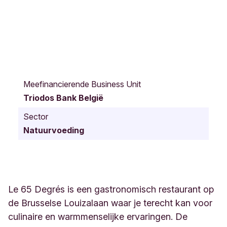
A
v
Meefinancierende Business Unit
e
Triodos Bank België
n
u
Sector
e
Natuurvoeding
L
o
u
i
s
e
Le 65 Degrés is een gastronomisch restaurant op
1
de Brusselse Louizalaan waar je terecht kan voor
7
culinaire en warmmenselijke ervaringen. De
3