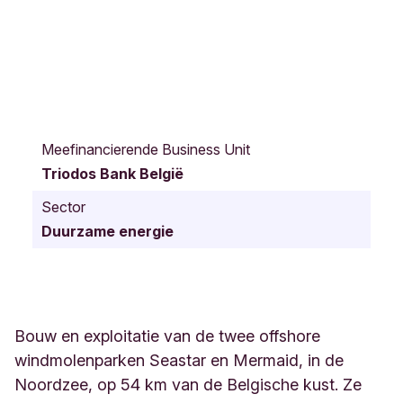
B
u
Meefinancierende Business Unit
s
Triodos Bank België
k
r
Sector
u
Duurzame energie
i
t
s
t
r
a
Bouw en exploitatie van de twee offshore
a
windmolenparken Seastar en Mermaid, in de
t
Noordzee, op 54 km van de Belgische kust. Ze
3