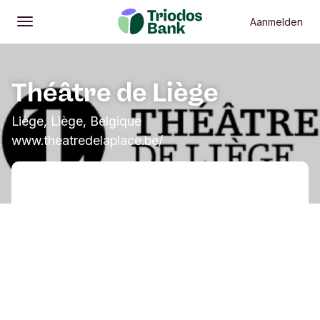
Aanmelden
Openen
Hoofdmenu
Théâtre de Liège
Liège, Liège, Belgique
www.theatredelaplace.be/