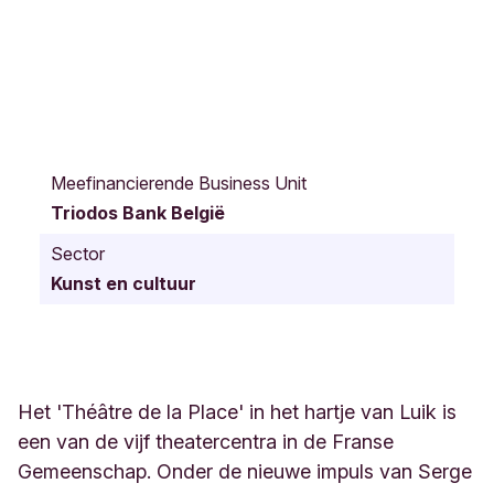
P
l
Meefinancierende Business Unit
a
Triodos Bank België
c
e
Sector
d
Kunst en cultuur
e
l
'
Y
s
e
Het 'Théâtre de la Place' in het hartje van Luik is
r
een van de vijf theatercentra in de Franse
1
Gemeenschap. Onder de nieuwe impuls van Serge
L