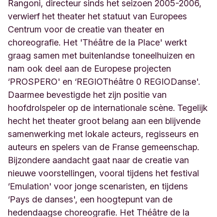
i
Rangoni, directeur sinds het seizoen 2005-2006,
è
verwierf het theater het statuut van Europees
g
Centrum voor de creatie van theater en
e
choreografie. Het 'Théâtre de la Place' werkt
L
i
graag samen met buitenlandse toneelhuizen en
è
nam ook deel aan de Europese projecten
g
‘PROSPERO' en ‘REGIOThéâtre 0 REGIODanse'.
e
B
Daarmee bevestigde het zijn positie van
e
hoofdrolspeler op de internationale scène. Tegelijk
l
hecht het theater groot belang aan een blijvende
g
samenwerking met lokale acteurs, regisseurs en
i
q
auteurs en spelers van de Franse gemeenschap.
u
Bijzondere aandacht gaat naar de creatie van
e
nieuwe voorstellingen, vooral tijdens het festival
‘Emulation' voor jonge scenaristen, en tijdens
‘Pays de danses', een hoogtepunt van de
hedendaagse choreografie. Het Théâtre de la