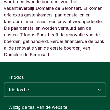
t
wordt een tweede boerderij voor het
i
vakantieverblijf Domaine de Béronsart. Er komen
n
drie extra gastenkamers, paardenstallen en
n
kantoorruimtes, naast een privaat woongedeelte.
e
2
De paardenstallen worden verhuurd aan de
0
gasten. Triodos Bank heeft de renovatie van de
3
boerderij gefinancierd. Eerder financierde de bank
G
e
al de renovatie van de eerste boerderij van
s
Domaine de Béronsart.
v
e
s
B
Triodos
e
l
g
i
q
u
Wijzig de taal van de website
e