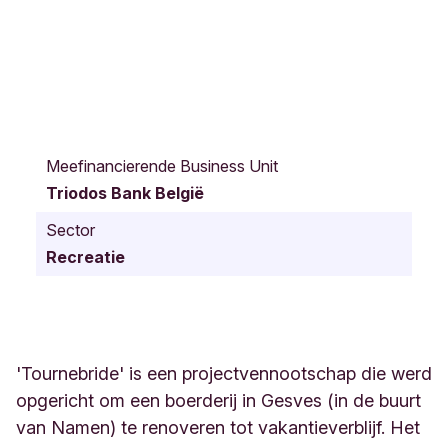
C
h
Meefinancierende Business Unit
a
Triodos Bank België
u
s
Sector
s
Recreatie
é
e
d
e
G
r
'Tournebride' is een projectvennootschap die werd
a
opgericht om een boerderij in Gesves (in de buurt
m
van Namen) te renoveren tot vakantieverblijf. Het
p