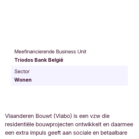
P
a
Meefinancierende Business Unit
t
Triodos Bank België
e
r
Sector
D
Wonen
a
m
i
a
a
n
Vlaanderen Bouwt (Vlabo) is een vzw die
s
residentiële bouwprojecten ontwikkelt en daarmee
t
een extra impuls geeft aan sociale en betaalbare
r