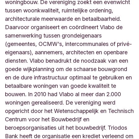
a
woningbouw. De vereniging zoekt een evenwicht
a
tussen woonkwaliteit, ruimtelijke ordening,
t
architecturale meerwaarde en betaalbaarheid.
5
Daarvoor organiseert en coördineert Vlabo de
B
e
samenwerking tussen grondeigenaars
t
(gemeentes, OCMW's, intercommunales of privé-
e
eigenaars), aannemers, architecten en openbare
k
o
diensten. Vlabo benadrukt de noodzaak van een
m
goede wijkplanning om de schaarse bouwgrond
B
en de dure infrastructuur optimaal te gebruiken en
e
betaalbare woningen van goede kwaliteit te
l
g
bouwen. In 2010 had Vlabo al meer dan 2.000
i
woningen gerealiseerd. De vereniging werd
ë
opgericht door het Wetenschappelijk en Technisch
Centrum voor het Bouwbedrijf en
beroepsorganisaties uit het bouwbedrijf. Triodos
Bank heeft de organisatie een krediet verleend om