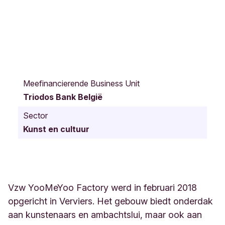
R
u
Meefinancierende Business Unit
e
Triodos Bank België
d
e
Sector
s
Kunst en cultuur
P
r
a
i
r
i
Vzw YooMeYoo Factory werd in februari 2018
e
opgericht in Verviers. Het gebouw biedt onderdak
s
aan kunstenaars en ambachtslui, maar ook aan
1