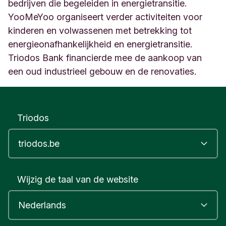
1
bedrijven die begeleiden in energietransitie.
V
YooMeYoo organiseert verder activiteiten voor
e
kinderen en volwassenen met betrekking tot
r
energieonafhankelijkheid en energietransitie.
v
i
Triodos Bank financierde mee de aankoop van
e
een oud industrieel gebouw en de renovaties.
r
s
B
e
Triodos
l
g
i
q
u
e
Wijzig de taal van de website