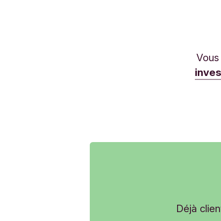
Vous 
inve
Déjà clie