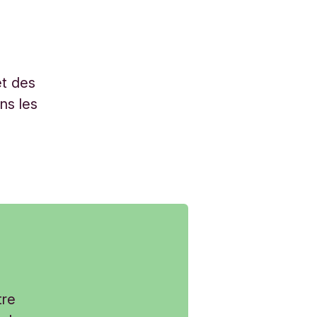
et des
ns les
tre