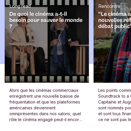
Long read
Rencontre
De quoi le cinéma a-t-il
“Le cinéma 
besoin pour sauver le monde
nouvelles réf
?
débat public
Alors que les cinémas commerciaux
Les points commu
enregistrent une nouvelle baisse de
Soundtrack to a 
fréquentation et que les plateformes
Capitaine et Aug
américaines deviennent
sont nommés po
omniprésentes dans nos salons, quel
et sont tous fina
rôle le cinéma engagé peut-il encore
ce ne sont pas le
jouer ? Nous nous sommes entretenus