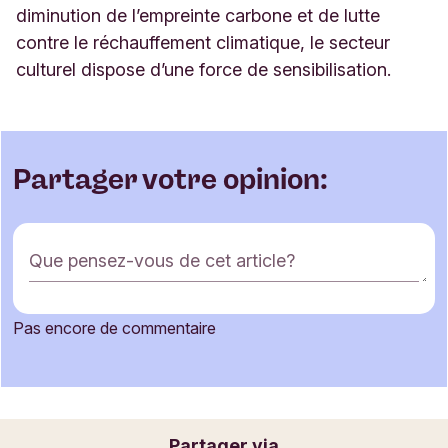
diminution de l’empreinte carbone et de lutte
contre le réchauffement climatique, le secteur
culturel dispose d’une force de sensibilisation.
Partager votre opinion:
F
Que pensez-vous de cet article?
o
r
m
Pas encore de commentaire
u
Votre nom
l
a
i
r
Votre adresse e-mail
Partager via