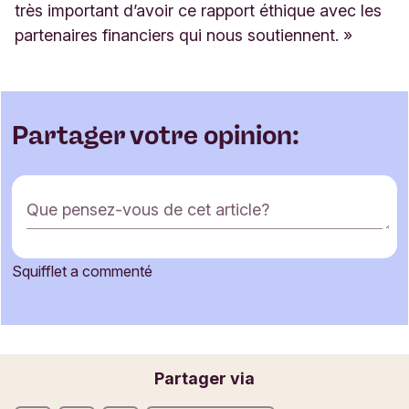
très important d’avoir ce rapport éthique avec les
partenaires financiers qui nous soutienn
ent. »
Partager votre opinion:
F
Que pensez-vous de cet article?
o
r
m
Squifflet a commenté
u
Votre nom
l
a
i
r
Votre adresse e-mail
Partager via
e
d