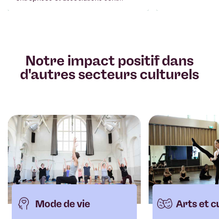
clientes à la Banque Triodos, Toutes
défendent les intérêts de la planète
de ses habitant·es.
Notre impact positif dans
d'autres secteurs culturels
Mode de vie
Arts et c