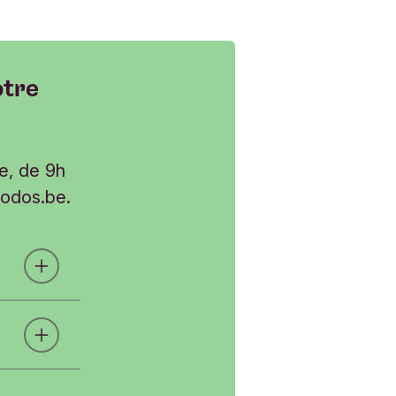
otre
e, de 9h
iodos.be
.
gatoires