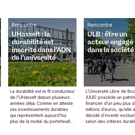
Rencontre
Rencontre
UHasselt : la
ULB : être un
durabilité est
acteur engagé
inscrite dans l'ADN
dans la société
de l'université
La durabilité est le fil conducteur
L’Université Libre de Bru
de l’UHasselt depuis plusieurs
(ULB) possède un patri
années déjà. Comme en atteste
financier d’un peu plus 
ses investissements durables
millions d’euros, qu’elle 
qui représentent aujourd’hui
décidé d’investir exclus
plus de la moitié du portefeuille
selon des critères durab
d’investissement total.