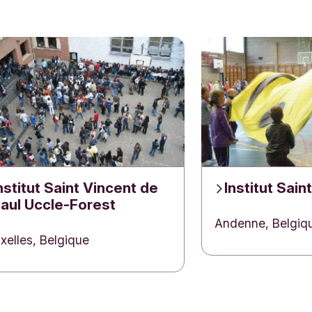
r
nstitut Saint Vincent de
Institut Sai
aul Uccle-Forest
Andenne, Belgiq
xelles, Belgique