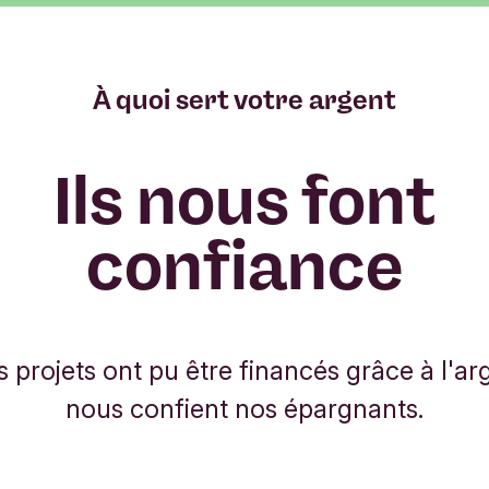
Du lundi au vendredi,
de 9h à 13h
À quoi sert votre argent
02 548 28 10
ge
Ils nous font
confiance
 projets ont pu être financés grâce à l'a
Prénom et nom de famille
nous confient nos épargnants.