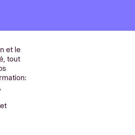
 et le
é, tout
os
rmation:
,
jet