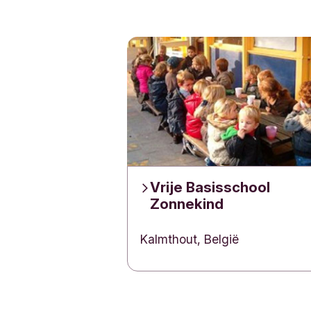
l
i
La Ban
g
répondr
n
e
Vrije Basisschool
Zonnekind
Kalmthout, België