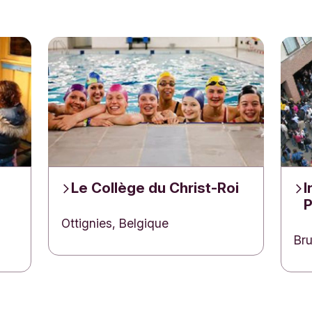
que Triodos utilise vos données uniquement pou
e à votre question.
Le Collège du Christ-Roi
I
P
Ottignies, Belgique
Bru