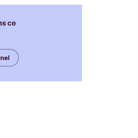
ns ce
nnel