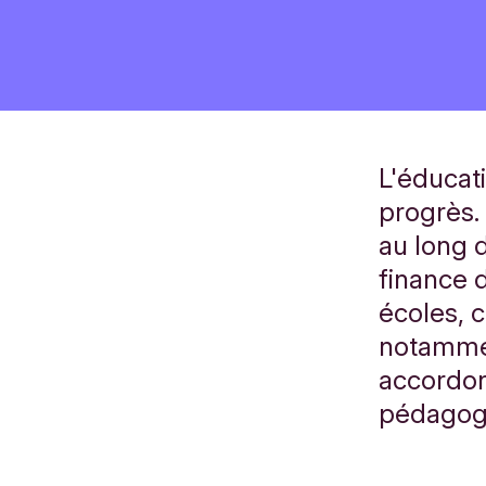
L'éducat
progrès.
au long 
finance 
écoles, 
notammen
accordons
pédagog