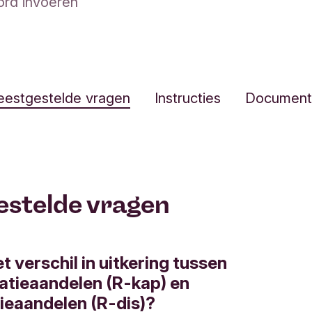
estgestelde vragen
Instructies
Document
estelde vragen
t verschil in uitkering tussen
satieaandelen (R-kap) en
tieaandelen (R-dis)?