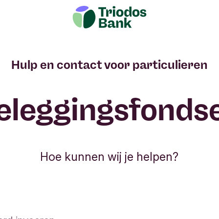
orige menu-items
eestgestelde vragen
Instructies
Document
Hulp en contact voor particulieren
eleggingsfonds
Hoe kunnen wij je helpen?