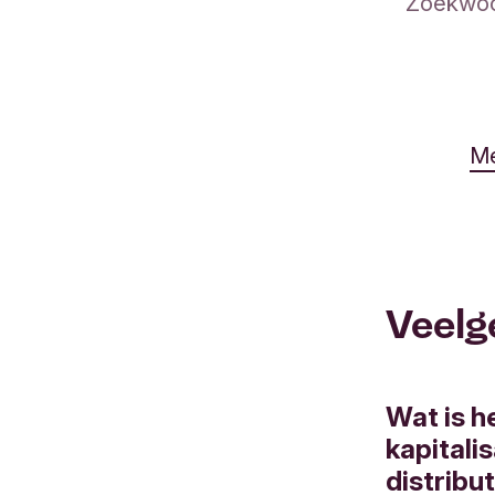
Me
Veelg
Wat is he
kapitali
distribu