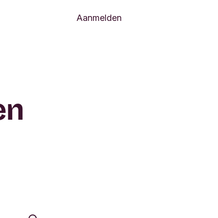
Volgende menu-items
en
Aanmelden
en