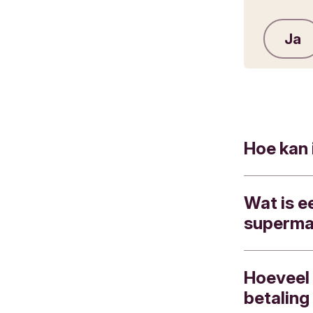
Ja
Hoe kan 
Wat is e
Neem conta
superma
op te stell
Je kan een
Hoeveel 
Als profes
je kan het
betaling
‘supermand