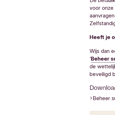
De betaalk
voor onze 
aanvragen
Zelfstandi
Heeft je 
Wijs dan e
‘
Beheer s
de wetteli
beveiligd b
Downloa
Beheer s