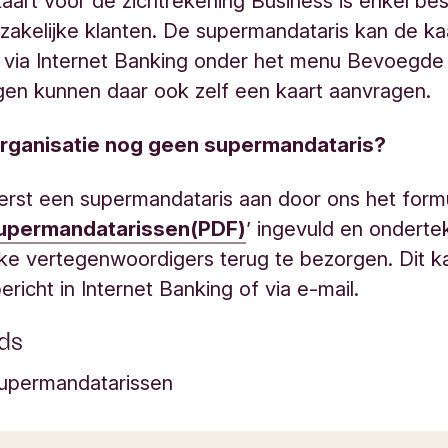
aart voor de zichtrekening Business is enkel be
zakelijke klanten. De supermandataris kan de ka
 via Internet Banking onder het menu Bevoegde
gen kunnen daar ook zelf een kaart aanvragen.
organisatie nog geen supermandataris?
erst een supermandataris aan door ons het formu
upermandatarissen(PDF)
’ ingevuld en ondert
jke vertegenwoordigers terug te bezorgen. Dit k
ericht in Internet Banking of via e-mail.
ds
upermandatarissen