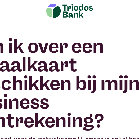
 ik over een
aalkaart
chikken bij mij
iness
htrekening?