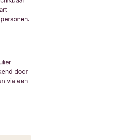
schikbaar
art
 personen.
lier
ekend door
an via een