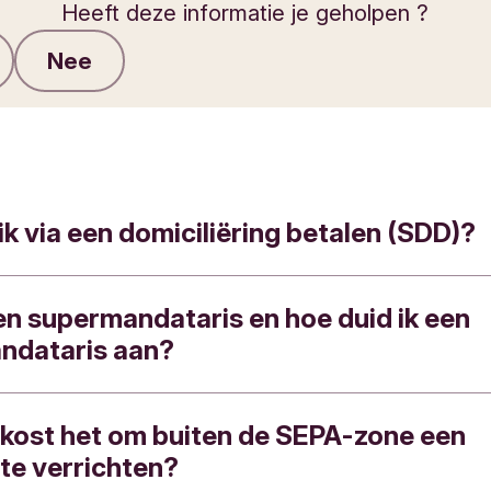
Heeft deze informatie je geholpen ?
Nee
Feedback verzenden
ik via een domiciliëring betalen (SDD)?
en supermandataris en hoe duid ik een
ct op met je leverancier om een domiciliëring
ndataris aan?
en.
 domiciliëring niet zelf opstellen via Internet Ba
kost het om buiten de SEPA-zone een
sionele klant kan je bij Triodos Bank één of mee
 wel zelf stopzetten.
 te verrichten?
atarissen’ aanstellen om je rekeningen en klan