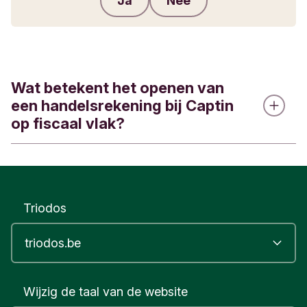
Ja
Nee
Feedback verzenden
Wat betekent het openen van
een handelsrekening bij Captin
op fiscaal vlak?
Door een handelsrekening te openen en te hebben
bij Captin, een vennootschap naar Nederlands
recht, bent u als Belgisch ingezetene gebonden
Triodos
aan de Belgische wetgeving in verband met het
aanhouden van rekeningen in het buitenland. De
handelsrekening bij Captin kwalificeert als een
effectenrekening onder het Belgisch recht. Dit
Wijzig de taal van de website
houdt voor u bepaalde verplichtingen in. Het is