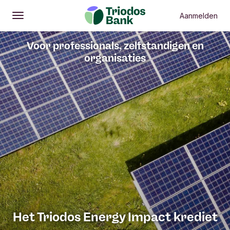
Aanmelden
Openen
Hoofdmenu
Voor professionals, zelfstandigen en
organisaties
Het Triodos Energy Impact krediet