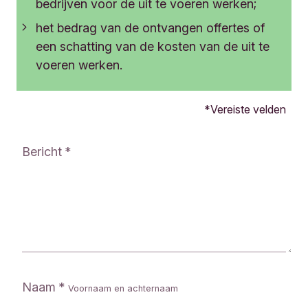
bedrijven voor de uit te voeren werken;
e
w
het bedrag van de ontvangen offertes of
e
een schatting van de kosten van de uit te
r
k
voeren werken.
e
r
B
O
Vereiste velden
é
n
a
l
t
Bericht
i
r
n
i
e
c
v
e
r
G
a
i
g
l
e
m
n
o
Naam
f
Voornaam en achternaam
n
o
t