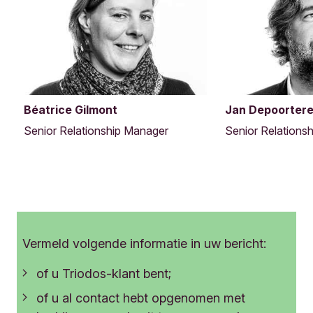
o
n
i
n
f
o
r
Béatrice Gilmont
Jan Depoorter
m
a
Senior Relationship Manager
Senior Relations
t
i
e
o
+32 475 30 84 48
+32 476 27 54 14
Bel ons op:
Bel ons op:
v
e
r
Vermeld volgende informatie in uw bericht:
d
e
of u Triodos-klant bent;
m
e
of u al contact hebt opgenomen met
d