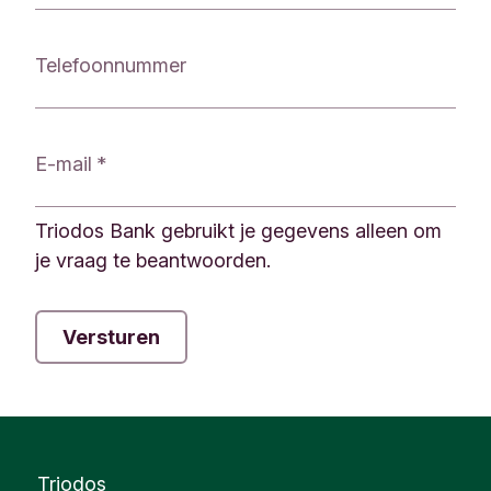
r
m
Telefoonnummer
u
l
i
e
E-mail
r
Triodos Bank gebruikt je gegevens alleen om
je vraag te beantwoorden.
Triodos