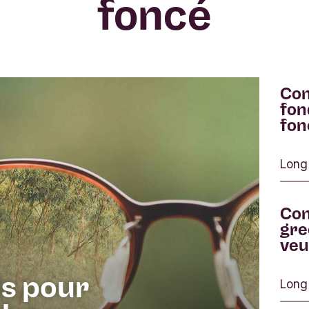
foncé
Com
fon
fon
Long
Com
gre
veu
ls pour
Long