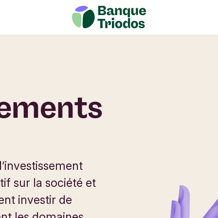
sements
l’investissement
if sur la société et
t investir de
ont les domaines