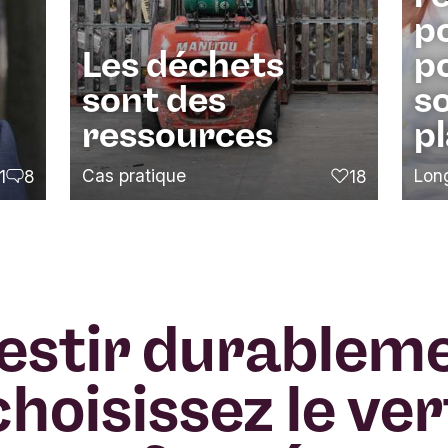
p
Les déchets
po
sont des
so
ressources
p
Cas pratique
Lon
1
8
18
ime
commentaires
j'aime
estir durablem
choisissez le ver