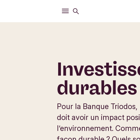
Ouvrir
Menu de recherche
Ouvrir
Menu principal
Investis
durables
Pour la Banque Triodos, 
doit avoir un impact posit
l’environnement. Commen
façon durable ? Quels s