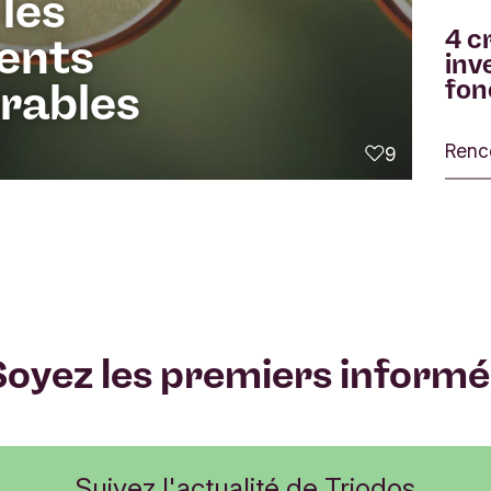
les
4 c
ents
inv
fon
rables
Renc
9
j'aime
Soyez les premiers informé
Suivez l'actualité de Triodos