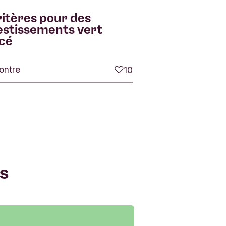
ritères pour des
estissements vert
cé
ontre
10
j'aime
s