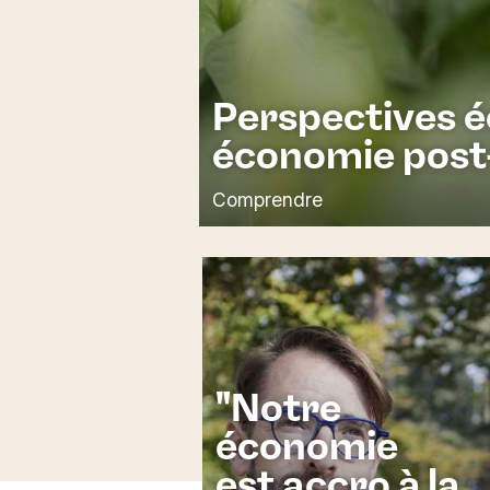
Perspectives 
économie post
Comprendre
"Notre
économie
est accro à la