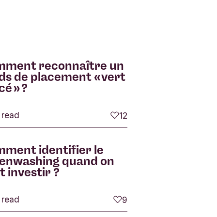
ment reconnaître un
ds de placement « vert
cé » ?
 read
12
j'aime
ment identifier le
enwashing quand on
t investir ?
 read
9
j'aime