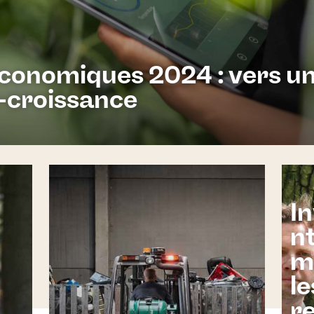
économiques 2024 : vers u
-croissance
I
nt
m
le
r