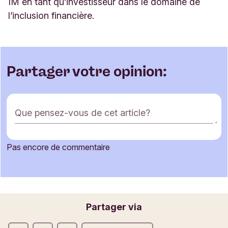
IM en tant qu’investisseur dans le domaine de
l’inclusion financière.
Partager votre opinion:
F
Que pensez-vous de cet article?
o
r
m
Pas encore de commentaire
u
Votre nom
l
a
i
r
Votre adresse e-mail
Partager via
e
d