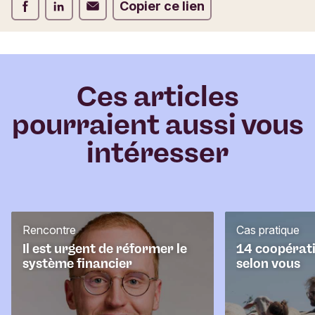
Partager via Facebook
Partager via LinkedIn
Partager via E-mail
Copier ce lien
e
c
o
m
m
e
Ces articles
n
pourraient aussi vous
t
a
intéresser
i
r
e
Rencontre
Cas pratique
Il est urgent de réformer le
14 coopérati
système financier
selon vous