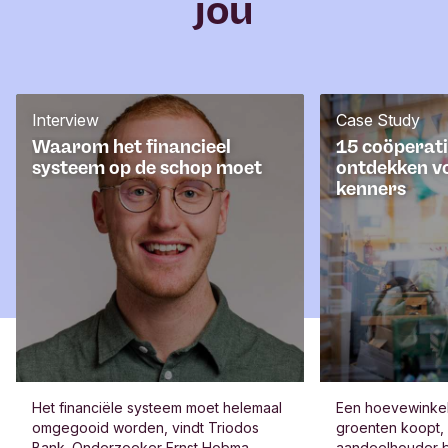
jou
Interview
Case Study
Waarom het financieel
15 coöperati
systeem op de schop moet
ontdekken v
kenners
Het financiële systeem moet helemaal
Een hoevewinkel 
omgegooid worden, vindt Triodos
groenten koopt,
Bank. Onderzoeker Ernst Hobma
aandeelhouder b