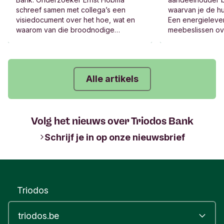
schreef samen met collega’s een
waarvan je de hu
visiedocument over het hoe, wat en
Een energielever
waarom van die broodnodige
meebeslissen ov
transformatie. “Echte verandering kan
de winst, het be
niet zonder verandering van het
Jazeker, die bed
financieel systeem.”
Alle artikels
Volg het nieuws over Triodos Bank
Schrijf je in op onze nieuwsbrief
Triodos